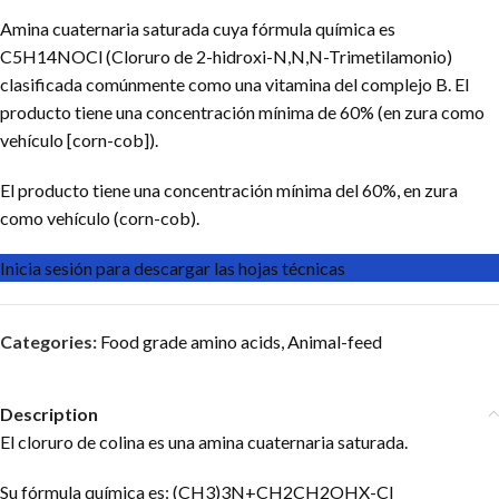
Amina cuaternaria saturada cuya fórmula química es
C5H14NOCl (Cloruro de 2-hidroxi-N,N,N-Trimetilamonio)
clasificada comúnmente como una vitamina del complejo B. El
producto tiene una concentración mínima de 60% (en zura como
vehículo [corn-cob]).
El producto tiene una concentración mínima del 60%, en zura
como vehículo (corn-cob).
Inicia sesión para descargar las hojas técnicas
Categories:
Food grade amino acids
,
Animal-feed
Description
El cloruro de colina es una amina cuaternaria saturada.
Su fórmula química es: (CH3)3N+CH2CH2OHX-Cl