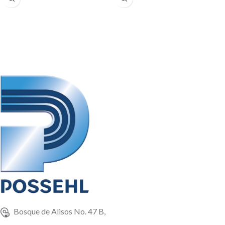
del complejo B. El producto tiene
(2S,2R)-2-amino-3-
una concentración mínima de
hidroxibutanoico]. Se presenta
60% (en zura como vehículo
como un polvo cristalino que
[corn-cob]).
oscila del blanco al amarillo pálido.
El producto tiene una
El producto tiene una
concentración mínima del 60%, en
presentación en polvo cristalino,
zura como vehículo (corn-cob).
en sacos de: 25 Kg
Sacos de: 25 KG, 0.50 TM y
Pallets de 1TM
Bosque de Alisos No. 47 B,