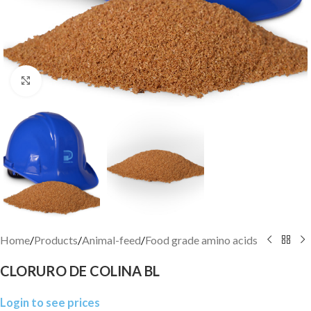
Click to enlarge
Home
/
Products
/
Animal-feed
/
Food grade amino acids
CLORURO DE COLINA BL
Login to see prices