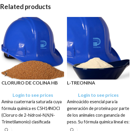
Related products
CLORURO DE COLINA HB
L-TREONINA
Login to see prices
Login to see prices
Amina cuaternaria saturada cuya
Aminoácido esencial para la
fórmula química es C5H14NOCl
generación de proteína por parte
(Cloruro de 2-hidroxi-N,N,N-
de los animales con ganancia de
Trimetilamonio) clasificada
peso. Su fórmula química lineal es:
comúnmente como una vitamina
CH3CH(NH2)CO2H [ácido