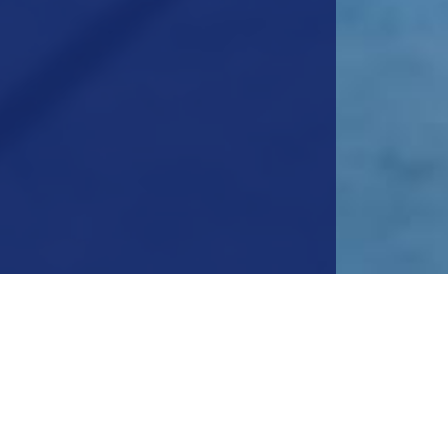
NAS
NUESTRO MENÚ
Inicio
xico
Nosotros
Servicios
Productos
Industrias