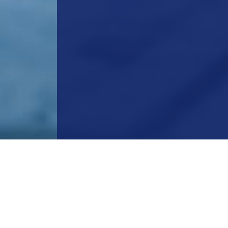
NUESTRAS OFICI
Ciudad de Mé
Cuautitlán
Ramos Arizpe