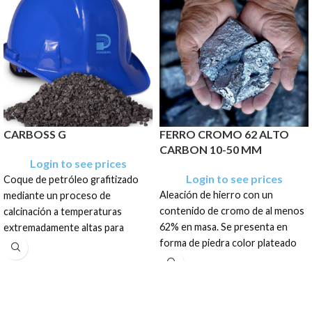
CARBOSS G
FERRO CROMO 62 ALTO
CARBON 10-50 MM
Login to see prices
Login to see prices
Coque de petróleo grafitizado
Aleación de hierro con un
mediante un proceso de
contenido de cromo de al menos
calcinación a temperaturas
62% en masa. Se presenta en
extremadamente altas para
forma de piedra color plateado
lograr la máxima pureza. Se
con brillos metálicos.
presenta como un granulado
irregular de color gris oscuro y
El producto tiene una
textura porosa.
presentación en sacos de: 1 TM