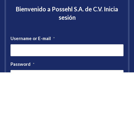
Bienvenido a Possehl S.A. de C.V. Inicia
sesión
Username or E-mail
*
Password
*
Registro
Forgot your password?
Tus datos están protegidos revisa nuestra
Política de Privacidad