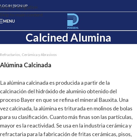
LOG IN |
SIGN UP
Skip to navigation
Skip to main content
MENU
Calcined Alumina
Refractarios, Cerámica y Abrasivos
Alúmina Calcinada
La alúmina calcinada es producida a partir de la
calcinación del hidróxido de aluminio obtenido del
proceso Bayer en que se refina el mineral Bauxita. Una
vez calcinada, la alúmina es triturada en molinos de bolas
para su clasificación. Cuanto más finas son las partículas,
mayor es la reactividad. Se usa en la industria cerámica y
refractaria para la fabricación de fritas cerámicas, pisos,