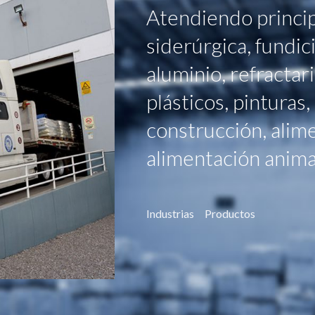
Atendiendo princip
siderúrgica, fundic
aluminio, refractari
plásticos, pinturas
construcción, alim
alimentación animal
Industrias
Productos