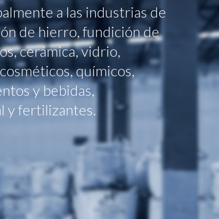
almente a las industrias de
ión de hierro, fundición de
os, cerámica, vidrio,
, cosméticos, químicos,
entos y bebidas,
 y fertilizantes.