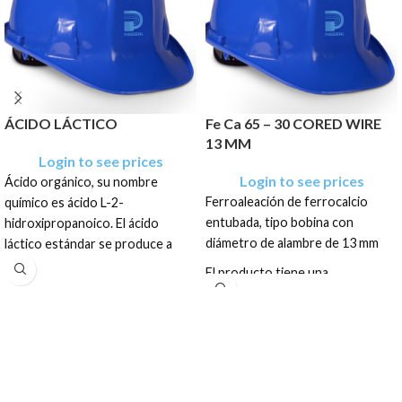
ÁCIDO LÁCTICO
Fe Ca 65 – 30 CORED WIRE
13 MM
Login to see prices
Login to see prices
Ácido orgánico, su nombre
Ferroaleación de ferrocalcio
químico es ácido L-2-
entubada, tipo bobina con
hidroxipropanoico. El ácido
diámetro de alambre de 13 mm
láctico estándar se produce a
partir de almidón de maíz natural
El producto tiene una
mediante una avanzada
presentación en sacos de:
tecnología de fermentación
PALLET 2.0 TM
biológica y refinación. El ácido
láctico tiene un suave olor y
sabor ácido. Se presenta como
un líquido amarillento, con