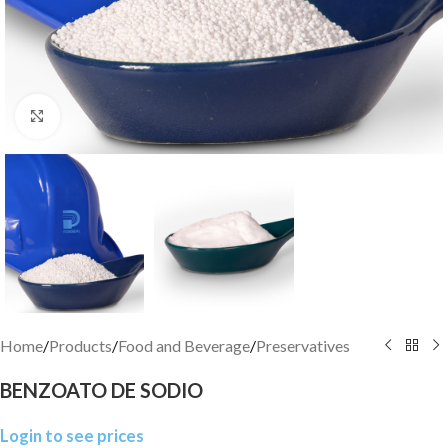
Click to enlarge
Home
/
Products
/
Food and Beverage
/
Preservatives
BENZOATO DE SODIO
Login to see prices