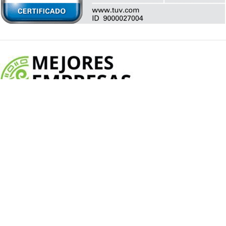
Possehl entre las mejores empresas
mexicanas
Aviso de privacidad
© 2020 Possehl S.A. de C.V. | Reservados todos los
derechos
Elaborado por Studi8cho®