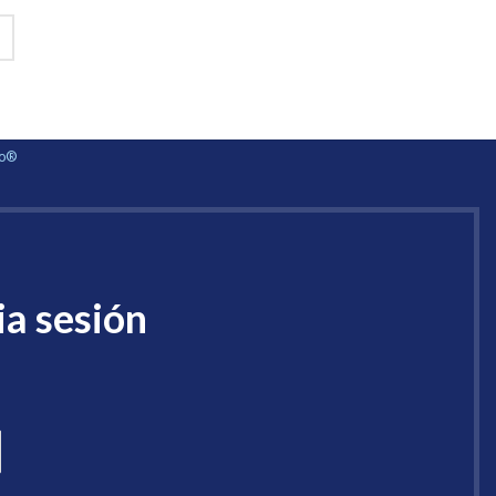
ho®
ia sesión