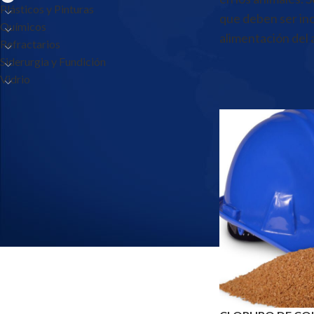
Plásticos y Pinturas
que deben ser inc
Químicos
alimentación del 
Refractarios
Siderurgia y Fundición
Inicio
/
Productos
/
N
Vidrio