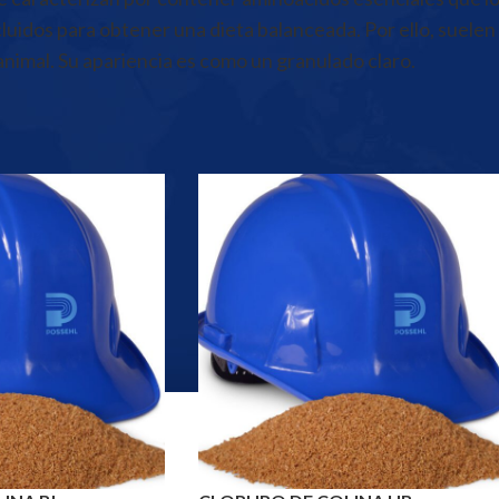
luidos para obtener una dieta balanceada. Por ello, suel
animal. Su apariencia es como un granulado claro.
utrición animal
/
Aminoácidos de grado alimenticio