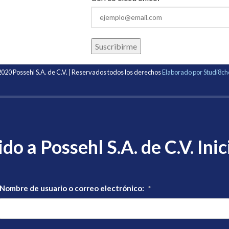
020 Possehl S.A. de C.V. | Reservados todos los derechos
Elaborado por Studi8c
do a Possehl S.A. de C.V. Inic
Nombre de usuario o correo electrónico:
*