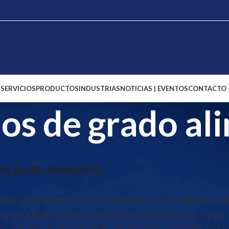
S
SERVICIOS
PRODUCTOS
INDUSTRIAS
NOTICIAS | EVENTOS
CONTACTO
s de grado ali
de grado alimenticio
e grado alimenticio son compuestos que, al combinarse, f
 en la alimentación animal adicionando vitaminas o poten
Se caracterizan por contener aminoácidos esenciales que lo