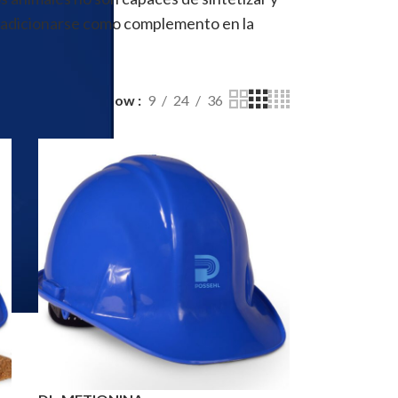
en adicionarse como complemento en la
Show
9
24
36