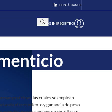
CONTÁCTANOS
LOG IN |
REGISTRO
menticio
orman proteínas, las cuales se emplean
ciando el crecimiento y ganancia de peso
s animales no son capaces de sintetizar y