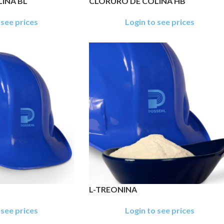
INA BL
CLORURO DE COLINA HB
 see prices
Login to see prices
L-TREONINA
 see prices
Login to see prices