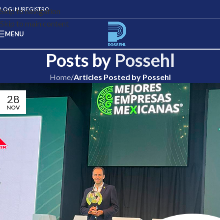
LOG IN |
REGISTRO
Skip to navigation
Skip to main content
MENU
Posts by
Possehl
Home
/
Articles Posted by Possehl
28
NOV