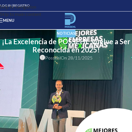
LOG IN |
REGISTRO
Skip to navigation
Skip to main content
MENU
NOTICIAS
¡La Excelencia de POSSEHL Vuelve a Ser
Reconocida en 2025!
Possehl
On 28/11/2025