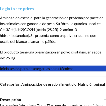
Login to see prices
Aminoácido esencial para la generación de proteína por parte de
los animales con ganancia de peso. Su fórmula química lineal es:
CH3CH(NH2)CO2H [ácido (2S,2R)-2-amino-3-
hidroxibutanoico]. Se presenta como un polvo cristalino que
oscila del blanco al amarillo pálido.
El producto tiene una presentación en polvo cristalino, en sacos
de: 25 Kg
Inicia sesión para descargar las hojas técnicas
Categorías:
Aminoácidos de grado alimenticio
,
Nutrición animal
Descripción
La treonina (abreviada Thr o T) ​es uno de los veinte aminoácidos