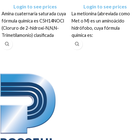
Login to see prices
Login to see prices
Amina cuaternaria saturada cuya
La metionina (abreviada como
fórmula química es C5H14NOCl
Met o M) es un aminoácido
(Cloruro de 2-hidroxi-N,N,N-
hidrófobo, cuya fórmula
Trimetilamonio) clasificada
química es:
comúnmente como una vitamina
HO2CCH(NH2)CH2CH2SCH3. Al
del complejo B. El producto tiene
ser hidrófobo este aminoácido
una concentración mínima de
esencial está
60% (en zura como vehículo
clasificado como no polar.
[corn-cob]).
El producto tiene una
El producto tiene una
presentación en sal granulada de
concentración mínima del 60%, en
color beige a amarillo claro, en
zura como vehículo (corn-cob).
sacos de:
Sacos de: 25 KG, 0.50 TM y
25 KG y 1 PALLE
Pallets de 1TM