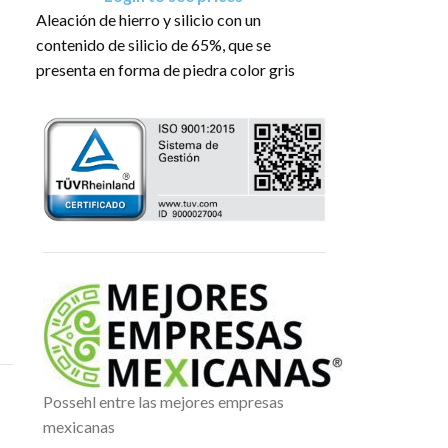
Aleación de hierro y silicio con un
Aleación de hier
contenido de silicio de 65%, que se
contenido defin
presenta en forma de piedra color gris
aluminio y tierr
oscuro con brillos metálicos.
mínimo de magn
presenta en for
El producto tiene una presentación en
brillante.
sacos de: 1 TM
El producto tie
sacos de: 1 TM 
Possehl entre las mejores empresas
mexicanas