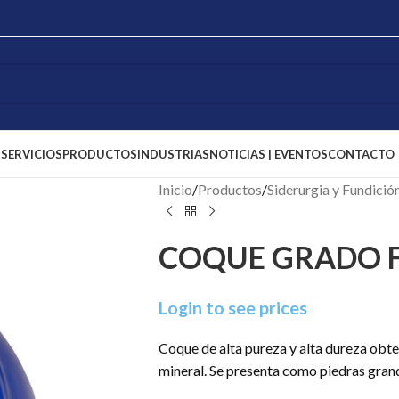
S
SERVICIOS
PRODUCTOS
INDUSTRIAS
NOTICIAS | EVENTOS
CONTACTO
Inicio
/
Productos
/
Siderurgia y Fundició
COQUE GRADO 
Login to see prices
Coque de alta pureza y alta dureza obt
mineral. Se presenta como piedras grand