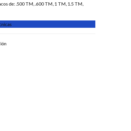
sacos de: .500 TM, .600 TM, 1 TM, 1.5 TM,
écnicas
ción