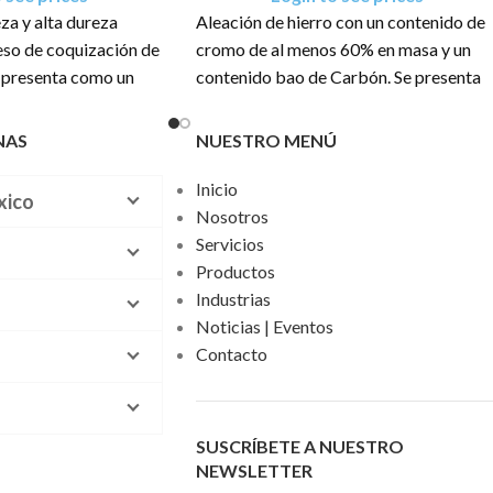
za y alta dureza
Aleación de hierro con un contenido de
eso de coquización de
cromo de al menos 60% en masa y un
e presenta como un
contenido bao de Carbón. Se presenta
 gris opaco
en forma de piedra color plata de opaca
a brillante.
NAS
NUESTRO MENÚ
una presentación en
, .600 TM, 1 TM, 1.5
El producto tiene una presentación en
Inicio
anel
sacos de: 1 TM
xico
Nosotros
Servicios
Productos
Industrias
Noticias | Eventos
Contacto
SUSCRÍBETE A NUESTRO
NEWSLETTER