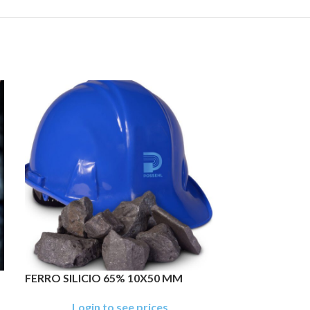
FERRO SILICIO 65% 10X50 MM
FERRO SILICI
Login to see prices
Login