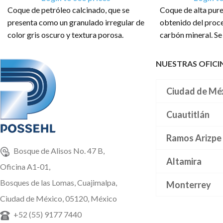
Coque de petróleo calcinado, que se
Coque de alta pure
presenta como un granulado irregular de
obtenido del proc
color gris oscuro y textura porosa.
carbón mineral. S
granulado de color
El producto tiene una presentación en
NUESTRAS OFICI
sacos de: 10 Kg, 22Kg, 25 Kg, 300 Kg,
El producto tiene 
900 Kg, 1 TM/BB
sacos de: .500 TM
TM, 1.250 TM, Gr
Ciudad de Mé
Cuautitlán
Ramos Arizpe
Bosque de Alisos No. 47 B,
Altamira
Oficina A1-01,
Bosques de las Lomas, Cuajimalpa,
Monterrey
Ciudad de México, 05120, México
+52 (55) 9177 7440