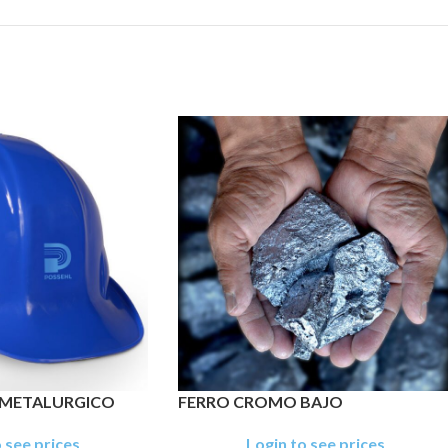
METALURGICO
FERRO CROMO BAJO
 see prices
Login to see prices