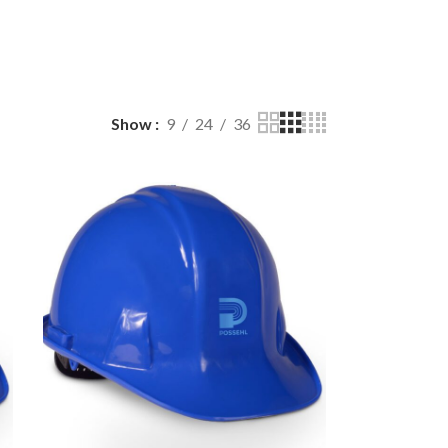
Show
9
24
36