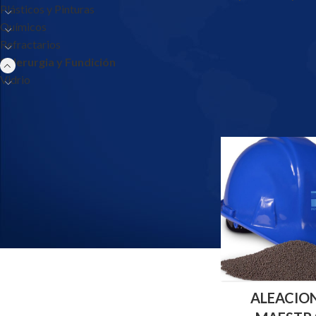
Plásticos y Pinturas
Químicos
Refractarios
Siderurgia y Fundición
Vidrio
ALEACIO