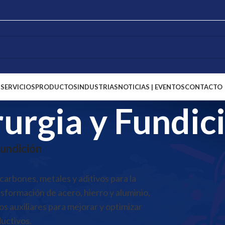
S
SERVICIOS
PRODUCTOS
INDUSTRIAS
NOTICIAS | EVENTOS
CONTACTO
rurgia y Fundic
Fundición
carbones, metales y aditivos para la
nsformación de acero, hierro y aluminio,
s auxiliares para mejorar y optimizar
uctivos.