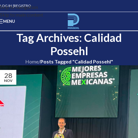
LOG IN |
REGISTRO
Skip to navigation
Skip to main content
MENU
Tag Archives: Calidad
Possehl
Home
/
Posts Tagged "Calidad Possehl"
28
NOV