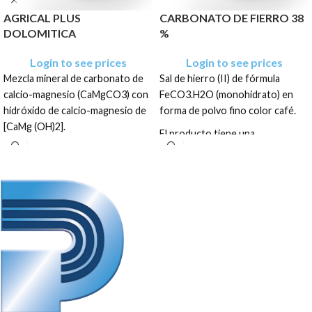
AGRICAL PLUS
CARBONATO DE FIERRO 38
DOLOMITICA
%
Login to see prices
Login to see prices
Mezcla mineral de carbonato de
Sal de hierro (II) de fórmula
calcio-magnesio (CaMgCO3) con
FeCO3.H2O (monohidrato) en
hidróxido de calcio-magnesio de
forma de polvo fino color café.
[CaMg (OH)2].
El producto tiene una
Empaque: Sacos de papel 25 kg
presentación en color pardo
amarillento a gris, en sacos de:
22.68 Kg