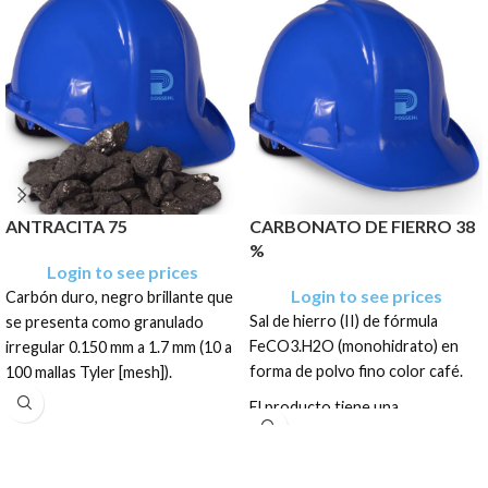
ANTRACITA 75
CARBONATO DE FIERRO 38
%
Login to see prices
Login to see prices
Carbón duro, negro brillante que
Sal de hierro (II) de fórmula
se presenta como granulado
FeCO3.H2O (monohidrato) en
irregular 0.150 mm a 1.7 mm (10 a
forma de polvo fino color café.
100 mallas Tyler [mesh]).
El producto tiene una
El producto tiene una
presentación en color pardo
presentación en sacos de: 400
amarillento a gris, en sacos de:
Kg, .400 TM, .500 TM, .600 TM,
22.68 Kg
.800 TM, 1 TM, 1.2 TM, 1.5 TM y