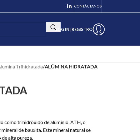
CONTÁCTANOS
LOG IN |
REGISTRO
lumina Trihidratada
/
ALÚMINA HIDRATADA
ATADA
do como trihidróxido de aluminio, ATH, o
r mineral de bauxita. Este mineral natural se
 de alta pureza.