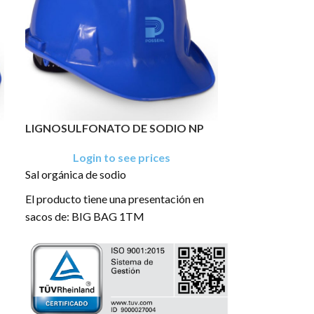
LIGNOSULFONATO DE SODIO NP
MICA EN POL
Login to see prices
Login
Sal orgánica de sodio
La mica (moscov
color gris blan
El producto tiene una presentación en
básicamente por
sacos de: BIG BAG 1TM
aluminio.
El producto tie
estructura lamin
e
excelente blanc