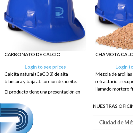
CARBONATO DE CALCIO
CHAMOTA CALC
Login to see prices
Login to
Calcita natural (CaCO3) de alta
Mezcla de arcillas
blancura y baja absorción de aceite.
refractarios recu
llamado mortero f
El producto tiene una presentación en
refractario.
sacos de: 25 Kg, 50 Kg y 1 TM PALLET
NUESTRAS OFICI
El producto tiene 
sacos de: 1.35 T
Ciudad de Mé