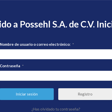
do a Possehl S.A. de C.V. Inic
Nombre de usuario o correo electrónico:
*
Contraseña
*
Registro
¿Has olvidado tu contraseña?