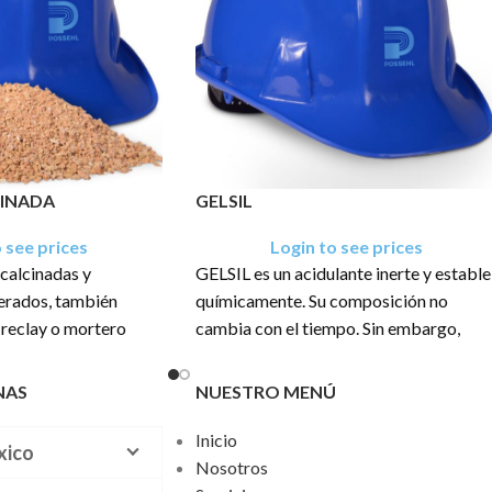
INADA
GELSIL
 see prices
Login to see prices
 calcinadas y
GELSIL es un acidulante inerte y estable
perados, también
químicamente. Su composición no
ireclay o mortero
cambia con el tiempo. Sin embargo,
pueden absorber la humedad ambiental
y los compuestos orgánicos volátiles
NAS
NUESTRO MENÚ
una presentación en
durante el almacenamiento. Los
M, 1 TM y PALLET
productos almacenados más allá de est
Inicio
xico
período deben volver a probarse para
Nosotros