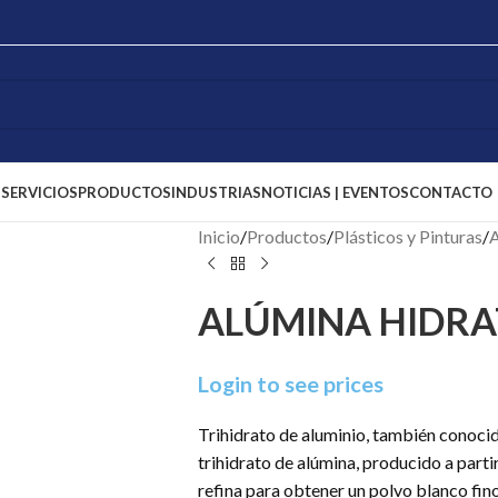
S
SERVICIOS
PRODUCTOS
INDUSTRIAS
NOTICIAS | EVENTOS
CONTACTO
Inicio
/
Productos
/
Plásticos y Pinturas
/
A
ALÚMINA HIDR
Login to see prices
Trihidrato de aluminio, también conoci
trihidrato de alúmina, producido a parti
refina para obtener un polvo blanco fino