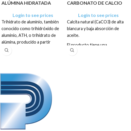
ALÚMINA HIDRATADA
CARBONATO DE CALCIO
Login to see prices
Login to see prices
Trihidrato de aluminio, también
Calcita natural (CaCO3) de alta
conocido como trihidróxido de
blancura y baja absorción de
aluminio, ATH, o trihidrato de
aceite.
alúmina, producido a partir
El producto tiene una
mineral de bauxita. Este mineral
presentación en sacos de: 25 Kg,
natural se refina para obtener un
50 Kg y 1 TM PALLET
polvo blanco fino de alta pureza.
El producto tiene una
presentación como polvo blanco
fino de alta pureza en sacos de:
12.5Kg, 20Kg, 25Kg, 40Kg, Big
Bag 1TM y granel.