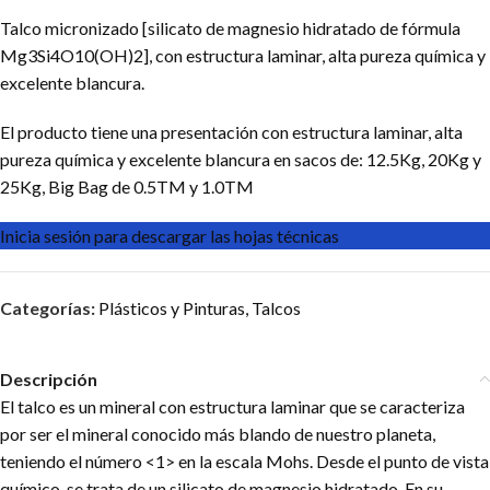
Talco micronizado [silicato de magnesio hidratado de fórmula
Mg3Si4O10(OH)2], con estructura laminar, alta pureza química y
excelente blancura.
El producto tiene una presentación con estructura laminar, alta
pureza química y excelente blancura en sacos de: 12.5Kg, 20Kg y
25Kg, Big Bag de 0.5TM y 1.0TM
Inicia sesión para descargar las hojas técnicas
Categorías:
Plásticos y Pinturas
,
Talcos
Descripción
El talco es un mineral con estructura laminar que se caracteriza
por ser el mineral conocido más blando de nuestro planeta,
teniendo el número <1> en la escala Mohs. Desde el punto de vista
químico, se trata de un silicato de magnesio hidratado. En su