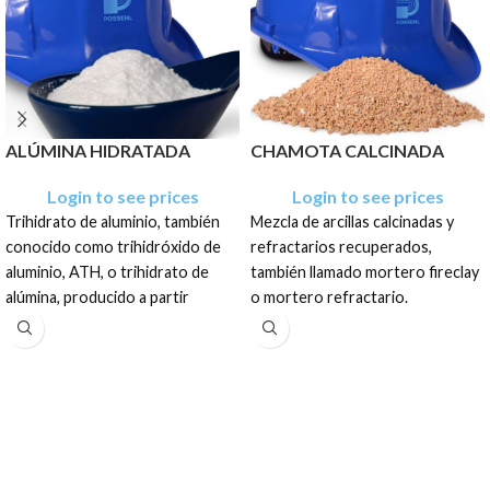
ALÚMINA HIDRATADA
CHAMOTA CALCINADA
Login to see prices
Login to see prices
Trihidrato de aluminio, también
Mezcla de arcillas calcinadas y
conocido como trihidróxido de
refractarios recuperados,
aluminio, ATH, o trihidrato de
también llamado mortero fireclay
alúmina, producido a partir
o mortero refractario.
mineral de bauxita. Este mineral
El producto tiene una
natural se refina para obtener un
presentación en sacos de: 1.35
polvo blanco fino de alta pureza.
TM, 1 TM y PALLET
El producto tiene una
presentación como polvo blanco
fino de alta pureza en sacos de:
12.5Kg, 20Kg, 25Kg, 40Kg, Big