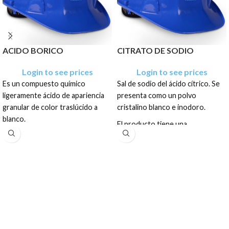
ACIDO BORICO
CITRATO DE SODIO
Login to see prices
Login to see prices
Es un compuesto químico
Sal de sodio del ácido cítrico. Se
ligeramente ácido de apariencia
presenta como un polvo
granular de color traslúcido a
cristalino blanco e inodoro.
blanco.
El producto tiene una
El producto tiene una
presentación en polvo cristalino
presentación como sólido blanco
blanco e inodoro, en sacos de: 25
cristalino, en sacos de: BIG BAG
Kg y 1 TM
1 TM y a granel.