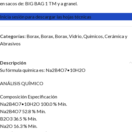
en sacos de: BIG BAG 1 TM y a granel.
Inicia sesión para descargar las hojas técnicas
Categorías:
Borax
,
Borax
,
Borax
,
Vidrio
,
Químicos
,
Cerámica y
Abrasivos
Descripción
Su fórmula química es: Na2B4O7•10H2O
ANÁLISIS QUÍMICO
Composición Especificación
Na2B4O7•10H2O 100.0 % Mín.
Na2B4O7 52.8 % Mín.
B2O3 36.5 % Mín.
Na2O 16.3 % Mín.