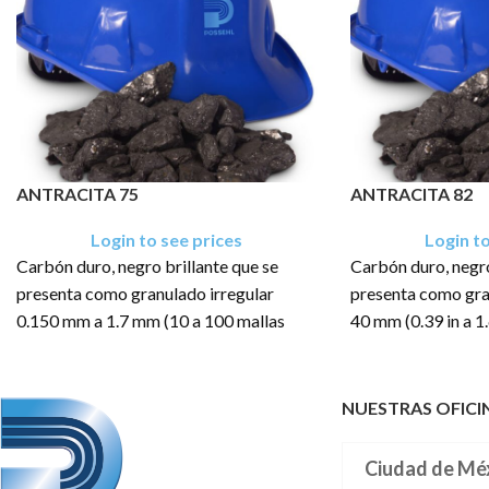
ANTRACITA 75
ANTRACITA 82
Login to see prices
Login to
Carbón duro, negro brillante que se
Carbón duro, negro
presenta como granulado irregular
presenta como gran
0.150 mm a 1.7 mm (10 a 100 mallas
40 mm (0.39 in a 1.6
Tyler [mesh]).
El producto tiene 
El producto tiene una presentación en
sacos de: 400 Kg,
NUESTRAS OFICI
sacos de: 400 Kg, .400 TM, .500 TM,
.600 TM, .800 TM,
.600 TM, .800 TM, 1 TM, 1.2 TM, 1.5
TM y Granel
Ciudad de Mé
TM y Granel