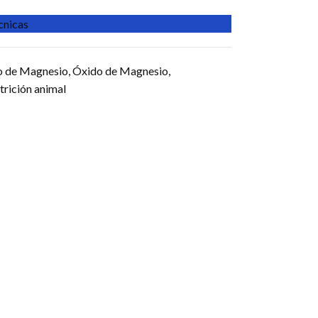
écnicas
o de Magnesio
,
Óxido de Magnesio
,
trición animal