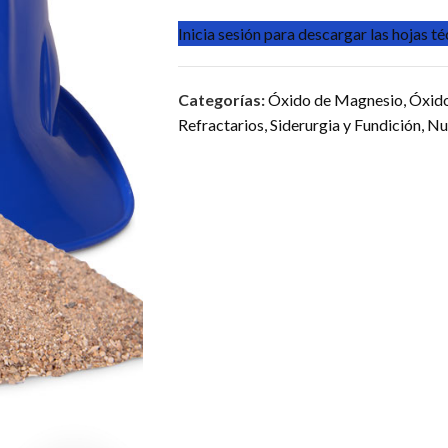
Inicia sesión para descargar las hojas t
Categorías:
Óxido de Magnesio
,
Óxid
Refractarios
,
Siderurgia y Fundición
,
Nu