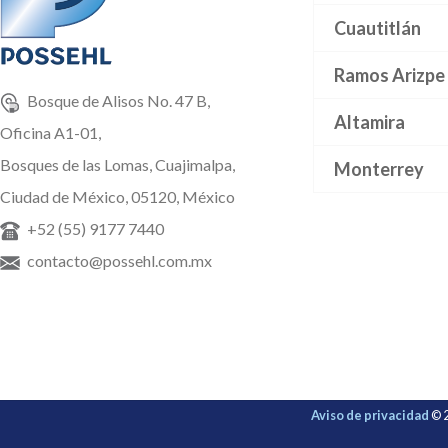
Cuautitlán
Ramos Arizpe
Bosque de Alisos No. 47 B,
Altamira
Oficina A1-01,
Bosques de las Lomas, Cuajimalpa,
Monterrey
Ciudad de México, 05120, México
+52 (55) 9177 7440
contacto@possehl.com.mx
Aviso de privacidad
© 2