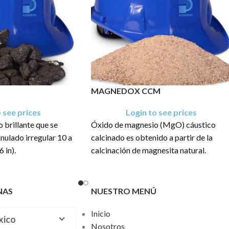
MAGNEDOX CCM
 see prices
Login to see prices
 brillante que se
Óxido de magnesio (MgO) cáustico
ulado irregular 10 a
calcinado es obtenido a partir de la
 in).
calcinación de magnesita natural.
una presentación en
El producto tiene una presentación en
 .400 TM, .500 TM,
sacos de: 40Kg, 1 TM, 1.250 TM
NAS
NUESTRO MENÚ
 1 TM, 1.2 TM, 1.5
Inicio
xico
Nosotros