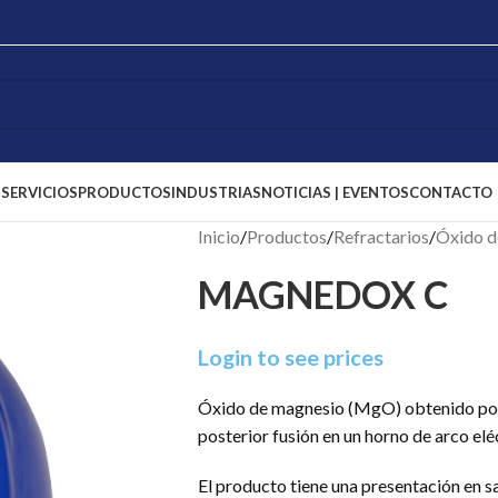
S
SERVICIOS
PRODUCTOS
INDUSTRIAS
NOTICIAS | EVENTOS
CONTACTO
Inicio
/
Productos
/
Refractarios
/
Óxido d
MAGNEDOX C
Login to see prices
Óxido de magnesio (MgO) obtenido por 
posterior fusión en un horno de arco elé
El producto tiene una presentación en 