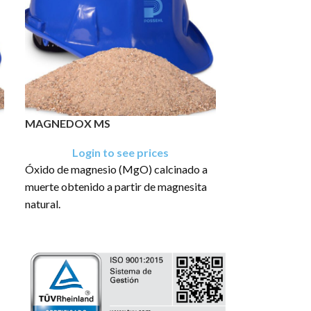
MAGNEDOX MS
MAGNESITA
Login to see prices
Login
Óxido de magnesio (MgO) calcinado a
Óxido de magne
muerte obtenido a partir de magnesita
muerte a altas 
natural.
obtener un prod
impurezas
El producto tiene una presentación en
sacos de: 40 Kg y 1.5 TM
El producto tie
sacos de: 1 TM