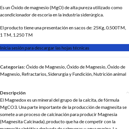
Es un Óxido de magnesio (MgO) de alta pureza utilizado como
acondicionador de escoria en la industria siderúrgica.
El producto tiene una presentación en sacos de: 25Kg, 0.500TM,
1 TM, 1.250 TM
Inicia sesión para descargar las hojas técnicas
Categorías:
Óxido de Magnesio
,
Óxido de Magnesio
,
Óxido de
Magnesio
,
Refractarios
,
Siderurgia y Fundición
,
Nutrición animal
Descripción
El Magnedox es un mineral del grupo de la calcita, de fórmula
MgCO3. Una parte importante de la producción de magnesita se
somete a un proceso de calcinación para producir Magnesia
(Magnesita Calcinada), producto que ha de competir con la
magnesita sintética derivada de salmueras y agua marina. La