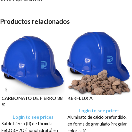
Productos relacionados
CARBONATO DE FIERRO 38
KERFLUX A
%
Login to see prices
Login to see prices
Aluminato de calcio prefundido,
Sal de hierro (II) de fórmula
en forma de granulado irregular
FeCO3.H2O (monohidrato) en
color café.