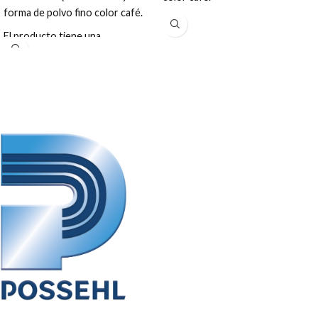
forma de polvo fino color café.
El producto tiene una
presentación en color pardo
amarillento a gris, en sacos de:
22.68 Kg