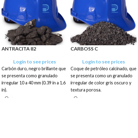
ANTRACITA 82
CARBOSS C
Login to see prices
Login to see prices
Carbón duro, negro brillante que
Coque de petróleo calcinado, que
se presenta como granulado
se presenta como un granulado
irregular 10 a 40 mm (0.39 in a 1.6
irregular de color gris oscuro y
in).
textura porosa.
El producto tiene una
El producto tiene una
presentación en sacos de: 400
presentación en sacos de: 10 Kg,
Kg, .400 TM, .500 TM, .600 TM,
22Kg, 25 Kg, 300 Kg, 900 Kg, 1
.800 TM, 1 TM, 1.2 TM, 1.5 TM y
TM/BB
Granel