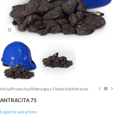
Click to enlarge
Inicio
/
Productos
/
Siderurgia y Fundición
/
Antracita
ANTRACITA 75
Login to see prices