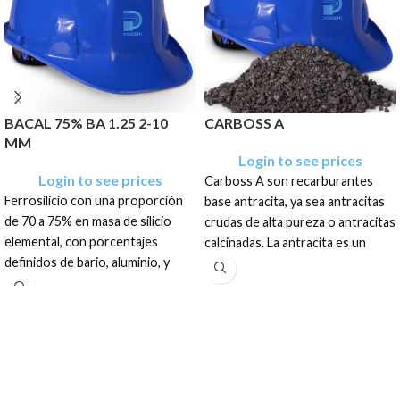
BACAL 75% BA 1.25 2-10
CARBOSS A
MM
Login to see prices
Login to see prices
Carboss A son recarburantes
Ferrosilicio con una proporción
base antracita, ya sea antracitas
de 70 a 75% en masa de silicio
crudas de alta pureza o antracitas
elemental, con porcentajes
calcinadas. La antracita es un
definidos de bario, aluminio, y
carbón duro, negro brillante con
calcio que se presenta como un
alto contenido de carbono fijo y
granulado irregular de color gris
bajo contenido de materia volátil.
opaco.
El producto se presenta como un
granulado irregular.
El producto tiene una
presentación en sacos de: 1 TM
El producto tiene una
presentación en sacos de: 25 Kg,