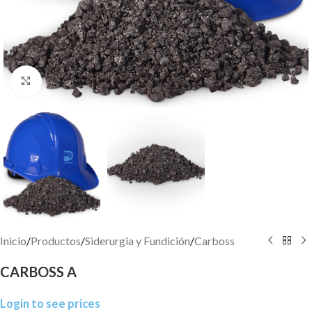
Click to enlarge
Inicio
/
Productos
/
Siderurgia y Fundición
/
Carboss
CARBOSS A
Login to see prices