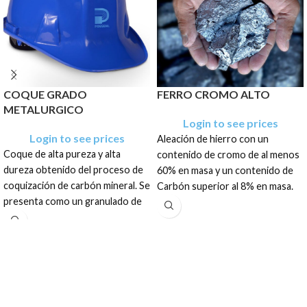
COQUE GRADO
FERRO CROMO ALTO
METALURGICO
Login to see prices
Login to see prices
Aleación de hierro con un
Coque de alta pureza y alta
contenido de cromo de al menos
dureza obtenido del proceso de
60% en masa y un contenido de
coquización de carbón mineral. Se
Carbón superior al 8% en masa.
presenta como un granulado de
Se presenta en forma de piedra
color gris opaco
color plata de opaca a brillante.
El producto tiene una
El producto tiene una
presentación en sacos de: .500
presentación en sacos de: 1 TM,
TM, .600 TM, 1 TM, 1.5 TM, 1.250
1.8 TM, 1.814 TM y Granel
TM, Granel