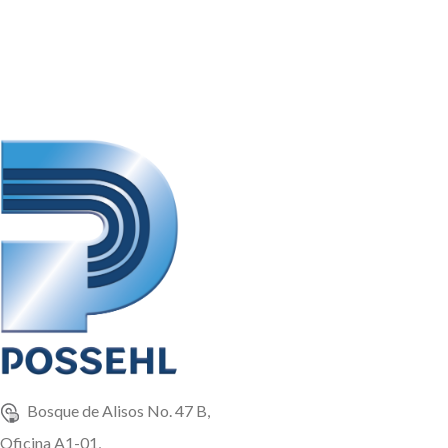
Kg, .400 TM, .500 TM, .600 TM,
opaco.
.800 TM, 1 TM, 1.2 TM, 1.5 TM y
El producto tiene una
Granel
presentación en sacos de: 1 TM
Bosque de Alisos No. 47 B,
Oficina A1-01,