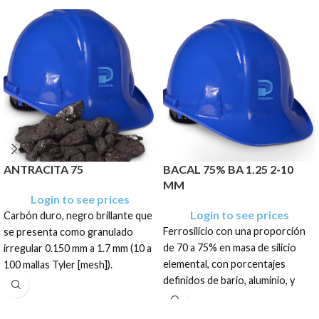
ANTRACITA 75
BACAL 75% BA 1.25 2-10
MM
Login to see prices
Login to see prices
Carbón duro, negro brillante que
Ferrosilicio con una proporción
se presenta como granulado
de 70 a 75% en masa de silicio
irregular 0.150 mm a 1.7 mm (10 a
elemental, con porcentajes
100 mallas Tyler [mesh]).
definidos de bario, aluminio, y
El producto tiene una
calcio que se presenta como un
presentación en sacos de: 400
granulado irregular de color gris