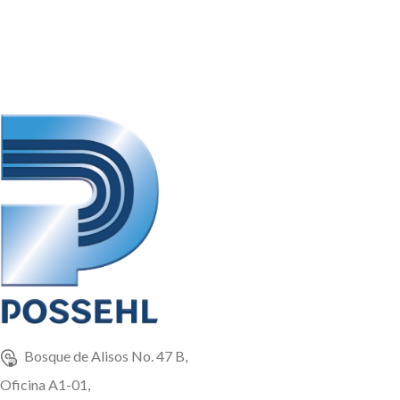
.800 TM, 1 TM, 1.2 TM, 1.5 TM y
Granel
El producto tiene una
presentación en sacos de: 25 Kg,
1 TM, Peso Variable
Bosque de Alisos No. 47 B,
Oficina A1-01,