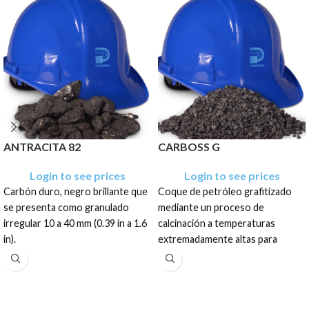
ANTRACITA 82
CARBOSS G
Login to see prices
Login to see prices
Carbón duro, negro brillante que
Coque de petróleo grafitizado
se presenta como granulado
mediante un proceso de
irregular 10 a 40 mm (0.39 in a 1.6
calcinación a temperaturas
in).
extremadamente altas para
lograr la máxima pureza. Se
El producto tiene una
presenta como un granulado
presentación en sacos de: 400
irregular de color gris oscuro y
Kg, .400 TM, .500 TM, .600 TM,
textura porosa.