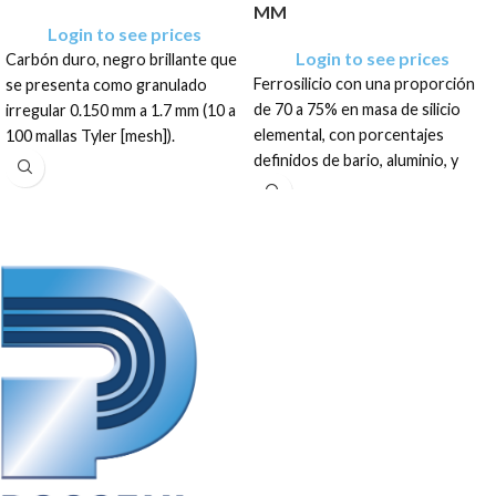
MM
Login to see prices
Login to see prices
Carbón duro, negro brillante que
Ferrosilicio con una proporción
se presenta como granulado
de 70 a 75% en masa de silicio
irregular 0.150 mm a 1.7 mm (10 a
elemental, con porcentajes
100 mallas Tyler [mesh]).
definidos de bario, aluminio, y
El producto tiene una
calcio que se presenta como un
presentación en sacos de: 400
granulado irregular de color gris
Kg, .400 TM, .500 TM, .600 TM,
opaco.
.800 TM, 1 TM, 1.2 TM, 1.5 TM y
El producto tiene una
Granel
presentación en sacos de: 1 TM