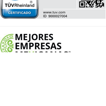
Possehl entre las mejores empresas
mexicanas
Aviso de privacidad
© 2020 Possehl S.A. de C.V. | Reservados todos los
derechos
Elaborado por Studi8cho®