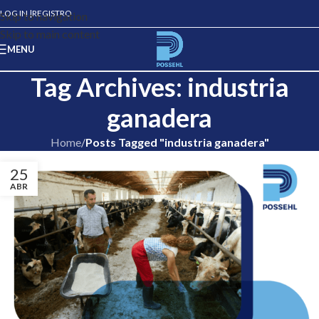
LOG IN |
REGISTRO
Skip to navigation
Skip to main content
MENU
Tag Archives: industria
ganadera
Home
/
Posts Tagged "industria ganadera"
25
ABR