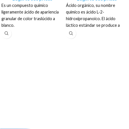
Es un compuesto químico
Ácido orgánico, su nombre
ligeramente ácido de apariencia
químico es ácido L-2-
granular de color traslúcido a
hidroxipropanoico. El ácido
blanco.
láctico estándar se produce a
partir de almidón de maíz natural
El producto tiene una
mediante una avanzada
presentación como sólido blanco
tecnología de fermentación
cristalino, en sacos de: BIG BAG
biológica y refinación. El ácido
1 TM y a granel.
láctico tiene un suave olor y
sabor ácido. Se presenta como
un líquido amarillento, con
consistencia de jarabe y
comportamiento higroscópico.
El producto tiene una
presentación amarillenta, olor
ligeramente ácido y
comportamiento higroscópico,
en tambos de: 25 Kg, BIDON 25
Kg y tambos plásticos de 250 Kg