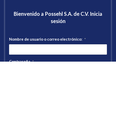
Bienvenido a Possehl S.A. de C.V. Inicia
sesión
Nombre de usuario o correo electrónico:
*
Contraseña
*
Registro
¿Has olvidado tu contraseña?