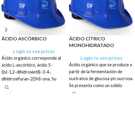
ÁCIDO ASCÓRBICO
ÁCIDO CÍTRICO
MONOHIDRATADO
Login to see prices
Login to see prices
Ácido orgánico corresponde al
Ácido orgánico que se produce a
ácido L-ascórbico, ácido 5-
partir de la fermentación de
((s)-1,2-dihidroxietil)-3-4-,
sustratos de glucosa y/o sucrosa.
dihidroxifuran-2(5H)-ona. Su
Se presenta como un sólido
fórmula es C6H8O6, se presenta
cristalino blanco o incoloro.
como un
sólido cristalino blanco
o incoloro de olor característico
El producto tiene una
y gusto ácido.
presentación como un sólido
cristalino blanco o incoloro, en
El producto tiene una
sacos de: 25 Kg, Pallets de 1 TM.
presentación en sacos de: Caja
de 25 kg + Pallet