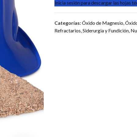
Inicia sesión para descargar las hojas t
Categorías:
Óxido de Magnesio
,
Óxid
Refractarios
,
Siderurgia y Fundición
,
Nu