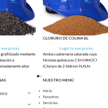
CLORURO DE COLINA BL
 see prices
Login to see prices
 grafitizado mediante
Amina cuaternaria saturada cuya
inación a
fórmula química es C5H14NOCl
remadamente altas
(Cloruro de 2-hidroxi-N,N,N-
ima pureza. Se
Trimetilamonio) clasificada
ranulado irregular de
comúnmente como una vitamina del
NAS
NUESTRO MENÚ
 textura porosa.
complejo B. El producto tiene una
concentración mínima de 60% (en zura
Inicio
una presentación en
xico
como vehículo [corn-cob]).
Nosotros
 TM, Peso Variable
Servicios
El producto tiene una concentración