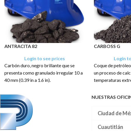
ANTRACITA 82
CARBOSS G
Login to see prices
Login to
Carbón duro, negro brillante que se
Coque de petróleo
presenta como granulado irregular 10 a
un proceso de calc
40 mm (0.39 in a 1.6 in).
temperaturas ext
para lograr la máx
El producto tiene una presentación en
presenta como un g
NUESTRAS OFICI
sacos de: 400 Kg, .400 TM, .500 TM,
color gris oscuro y
.600 TM, .800 TM, 1 TM, 1.2 TM, 1.5
TM y Granel
El producto tiene 
Ciudad de Mé
sacos de: 25 Kg, 1
Cuautitlán