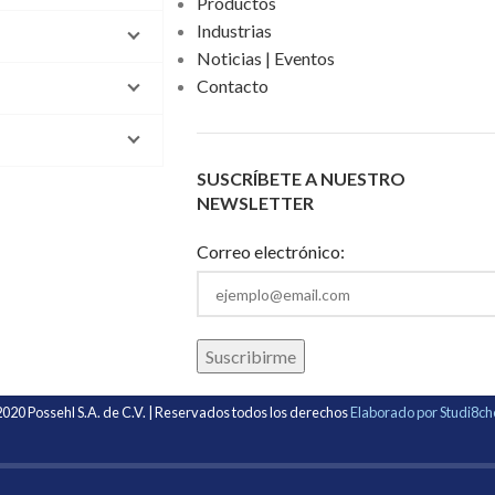
Productos
mínima del 60%, en zura como vehículo
Industrias
(corn-cob).
Noticias | Eventos
Contacto
SUSCRÍBETE A NUESTRO
NEWSLETTER
Correo electrónico:
020 Possehl S.A. de C.V. | Reservados todos los derechos
Elaborado por Studi8c