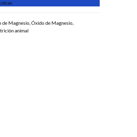
écnicas
o de Magnesio
,
Óxido de Magnesio
,
trición animal