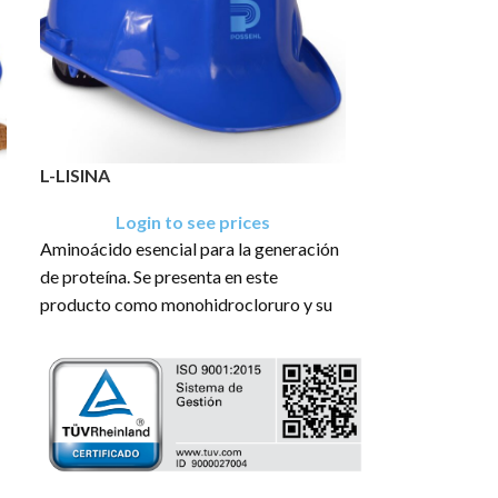
L-LISINA
L-TREONINA
Login to see prices
Login
Aminoácido esencial para la generación
Aminoácido esen
de proteína. Se presenta en este
de proteína por
producto como monohidrocloruro y su
con ganancia de
fórmula química lineal es:
química linea
H2N(CH2)4CH(NH2)CO2H·HCl
[ácido (2S,2R)
[ácido (S)-2,6-Diaminohexanoico
hidroxibutanoic
monohidrocloruro]. Se presenta como
polvo cristalino
un polvo de color beige.
amarillo pálido.
El producto tiene una presentación en
El producto tie