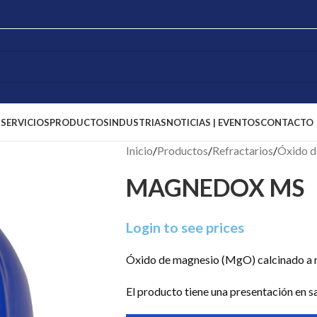
S
SERVICIOS
PRODUCTOS
INDUSTRIAS
NOTICIAS | EVENTOS
CONTACTO
Inicio
/
Productos
/
Refractarios
/
Óxido d
MAGNEDOX MS
Login to see prices
Óxido de magnesio (MgO) calcinado a mu
El producto tiene una presentación en 