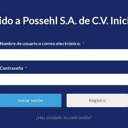
do a Possehl S.A. de C.V. Inic
Nombre de usuario o correo electrónico:
*
Contraseña
*
Registro
¿Has olvidado tu contraseña?