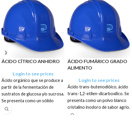
ÁCIDO CÍTRICO ANHIDRO
ÁCIDO FUMÁRICO GRADO
ALIMENTO
Login to see prices
Login to see prices
Ácido orgánico que se produce a
Ácido trans-butenodióico, ácido
partir de la fermentación de
trans-1,2-etilen-dicarboxílico. Se
sustratos de glucosa y/o sucrosa.
presenta como un polvo blanco
Se presenta como un sólido
cristalino inodoro de sabor agrio.
cristalino blanco o incoloro.
El producto tiene una
El producto tiene una
presentación como un polvo
presentación como un sólido
blanco cristalino inodoro de
cristalino blanco o incoloro, en