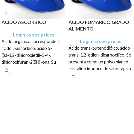
ÁCIDO ASCÓRBICO
ÁCIDO FUMÁRICO GRADO
ALIMENTO
Login to see prices
Login to see prices
Ácido orgánico corresponde al
Ácido trans-butenodióico, ácido
ácido L-ascórbico, ácido 5-
trans-1,2-etilen-dicarboxílico. Se
((s)-1,2-dihidroxietil)-3-4-,
presenta como un polvo blanco
dihidroxifuran-2(5H)-ona. Su
cristalino inodoro de sabor agrio.
fórmula es C6H8O6, se presenta
como un
sólido cristalino blanco
El producto tiene una
o incoloro de olor característico
presentación como un polvo
y gusto ácido.
blanco cristalino inodoro de
sabor agrio, en sacos de: 25 Kg
El producto tiene una
presentación en sacos de: Caja
de 25 kg + Pallet