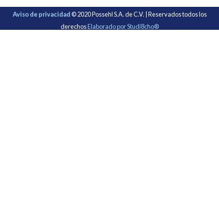
Aviso de privacidad
© 2020 Possehl S.A. de C.V. | Reservados todos los
derechos
Elaborado por Studi8cho®
Bienvenido a Possehl S.A. de C.V. Inicia
sesión
Nombre de usuario o correo electrónico:
*
Contraseña
*