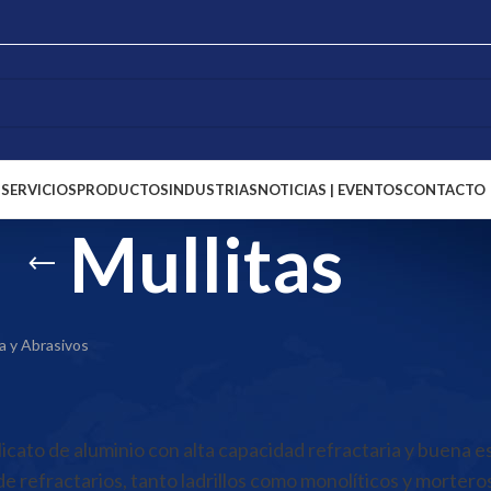
S
SERVICIOS
PRODUCTOS
INDUSTRIAS
NOTICIAS | EVENTOS
CONTACTO
Mullitas
a y Abrasivos
ilicato de aluminio con alta capacidad refractaria y buena es
 de refractarios, tanto ladrillos como monolíticos y morter