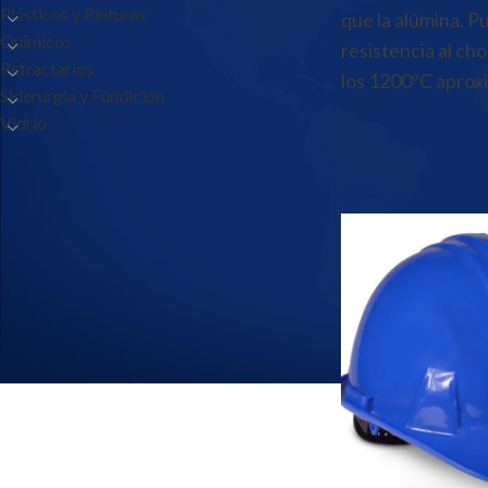
Plásticos y Pinturas
que la alúmina. P
Químicos
resistencia al ch
Refractarios
los 1200ºC apro
Siderurgia y Fundición
Vidrio
Inicio
/
Productos
/
C