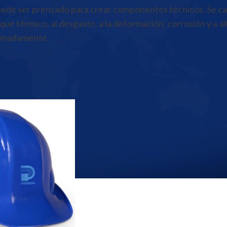
uede ser prensado para crear componentes técnicos. Se car
oque térmico, al desgaste, a la deformación, corrosión y a a
ximadamente.
erámica y Abrasivos
/
Mullitas