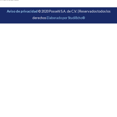
Aviso de privacidad
© 2020 Possehl S.A. de C.V. | Reservados todos los
derechos
Elaborado por Studi8cho®
Bienvenido a Possehl S.A. de C.V. Inicia
sesión
Nombre de usuario o correo electrónico:
*
Contraseña
*