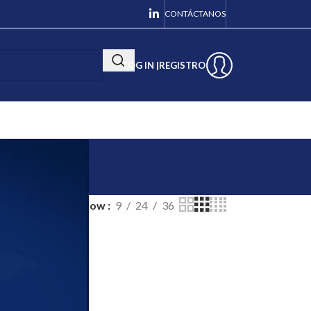
CONTÁCTANOS
LOG IN |
REGISTRO
Show
9
24
36