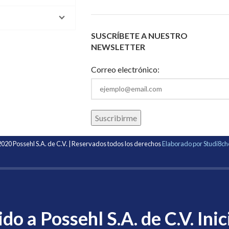
SUSCRÍBETE A NUESTRO
NEWSLETTER
Correo electrónico:
020 Possehl S.A. de C.V. | Reservados todos los derechos
Elaborado por Studi8c
do a Possehl S.A. de C.V. Inic