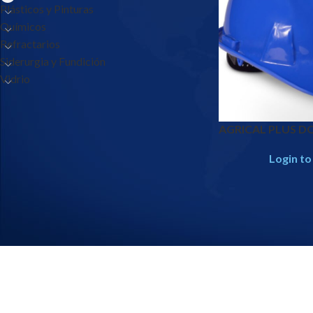
Plásticos y Pinturas
Químicos
Refractarios
Siderurgia y Fundición
Vidrio
AGRICAL PLUS D
Login to