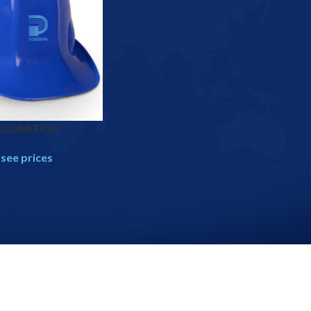
OLOMITICA
 see prices