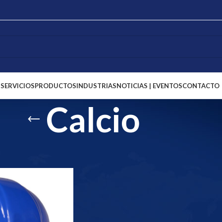
S
SERVICIOS
PRODUCTOS
INDUSTRIAS
NOTICIAS | EVENTOS
CONTACTO
Calcio
utrición animal
/
Calcio