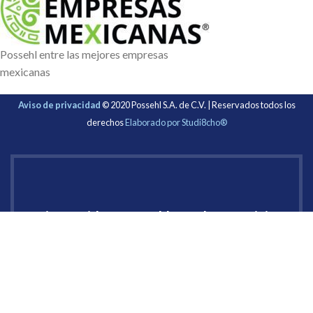
Possehl entre las mejores empresas
mexicanas
Aviso de privacidad
© 2020 Possehl S.A. de C.V. | Reservados todos los
derechos
Elaborado por Studi8cho®
Bienvenido a Possehl S.A. de C.V. Inicia
sesión
Nombre de usuario o correo electrónico:
*